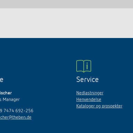
ne
Service
ischer
Nedlastninger
es Manager
Henvendelse
Kataloger og prospekter
49 7474 692-256
ischer@theben.de