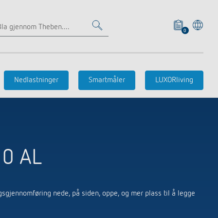
0
Nærværs- og
Miljø
bevegelsesdetektor
Nedlastninger
Smartmåler
LUXORliving
Veggmontering innvendig
Veggmontering utvendig
Montering i tak innvendig
Montering i tak utvendig
10 AL
Tilbehør
gsgjennomføring nede, på siden, oppe, og mer plass til å legge
Tidskontroll
Sensorteknologi