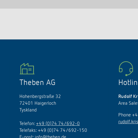
Theben AG
Hotli
Hohenbergstraße 32
Rudolf Kr
72401 Haigerloch
Area Sal
Tyskland
Phone +
rudolf.kr
Telefon:
+49 (0)74 74/692-0
Telefaks: +49 (0)74 74/692-150
E
-
post
:
info@theben.de