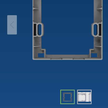
theLeda D
Tidsbry
theLeda S
Dimme
Learn more
Learn 