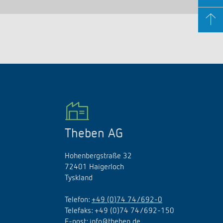
Theben AG
Hohenbergstraße 32
72401 Haigerloch
Tyskland
Telefon:
+49 (0)74 74/692-0
Telefaks: +49 (0)74 74/692-150
E
-
post
:
info@theben.de