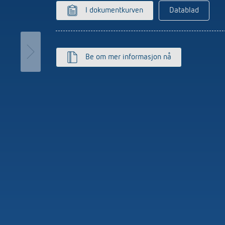
ter for trappebelysning
Sensorikk
I dokumentkurven
Datablad
r
more
Be om mer informasjon nå