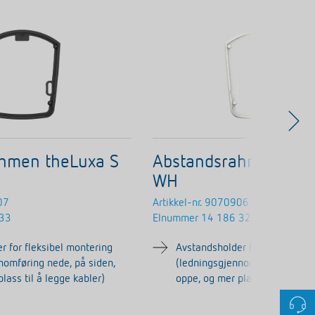
hmen theLuxa S
Abstandsrahmen the
WH
07
Artikkel-nr.
9070906
 33
Elnummer
14 186 32
r for fleksibel montering
Avstandsholder for fleksibel 
nomføring nede, på siden,
(ledningsgjennomføring nede, 
lass til å legge kabler)
oppe, og mer plass til å legge 