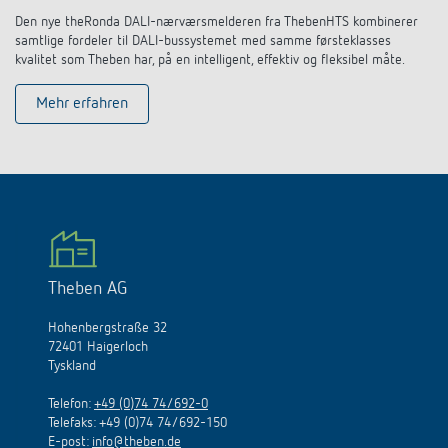
Den nye theRonda DALI-nærværsmelderen fra ThebenHTS kombinerer
samtlige fordeler til DALI-bussystemet med samme førsteklasses
kvalitet som Theben har, på en intelligent, effektiv og fleksibel måte.
Mehr erfahren
Theben AG
Hohenbergstraße 32
72401 Haigerloch
Tyskland
Telefon:
+49 (0)74 74/692-0
Telefaks: +49 (0)74 74/692-150
E
-
post
:
info@theben.de