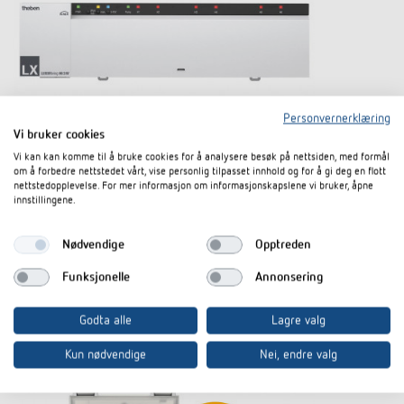
Personvernerklæring
Vi bruker cookies
Vi kan kan komme til å bruke cookies for å analysere besøk på nettsiden, med formål
Smart styring av varme: Den nye
om å forbedre nettstedet vårt, vise personlig tilpasset innhold og for å gi deg en flott
varmekontrolleren LUXORliving H6 24V
nettstedopplevelse. For mer informasjon om informasjonskapslene vi bruker, åpne
innstillingene.
Theben AG presenterer den nye varmekontrolleren LUXORliving H6 24V
Nødvendige
Opptreden
for Smart Home-systemet LUXORliving. Med LUXORliving H6 24V får
man pålitelig styring av varmekilder som vannbåren varme, radiatorer
Funksjonelle
Annonsering
mm.
Mehr erfahren
Godta alle
Lagre valg
Kun nødvendige
Nei, endre valg