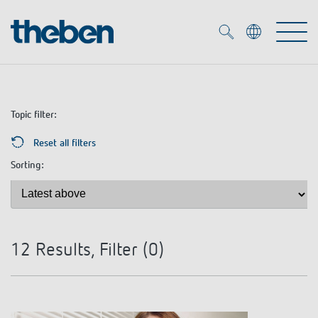
Merkzettel (
0
)
Produkter
Topic filter:
Reset all filters
OEM
Sorting:
KNX
Service
Smart Home
OEM løsninger
DALI
Selskapet
12
Results, Filter (
0
)
Nedlastninger
Nærværs- og bevegelsesdetektor
Kontakt
Kataloger og brosjyrer
Theben AG
LED spot