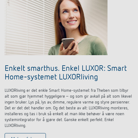
Nyheter
Finn produkt
Din kontaktperson hos Theben
Tids- og lysstyring
Samarbeidspartnere
Nedlastninger
Henvendelse
Klimaregulering
Miljø
Smartmåler
Salg verden over
Tilbehør
Design
LUXORliving
Enkelt smarthus. Enkel LUXOR: Smart
Historie
Home-systemet LUXORliving
LUXORliving er det enkle Smart Home-systemet fra Theben som tilbyr
alt som gjør hjemmet hyggeligere – og som gir avkall på alt som likevel
ingen bruker. Lys på, lys av, dimme, regulere varme og styre persienner.
Det er det det handler om. Og det beste av alt: LUXORliving monteres,
installeres og tas i bruk så enkelt at man ikke behøver å være noen
systemintegrator for å gjøre det. Ganske enkelt perfekt. Enkel
LUXORliving.