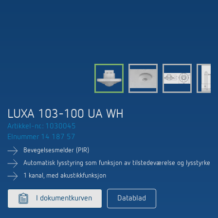
Nyheter
Finn produkt
Din kontaktperson hos Theben
Tids- og lysstyring
Samarbeidspartnere
Nedlastninger
Henvendelse
Klimaregulering
Miljø
Smartmåler
Salg verden over
Tilbehør
Design
LUXORliving
Historie
LUXA 103-100 UA WH
Artikkel-nr.: 1030045
Elnummer 14 187 57
Bevegelsesmelder (PIR)
Automatisk lysstyring som funksjon av tilstedeværelse og lysstyrke
1 kanal, med akustikkfunksjon
I dokumentkurven
Datablad