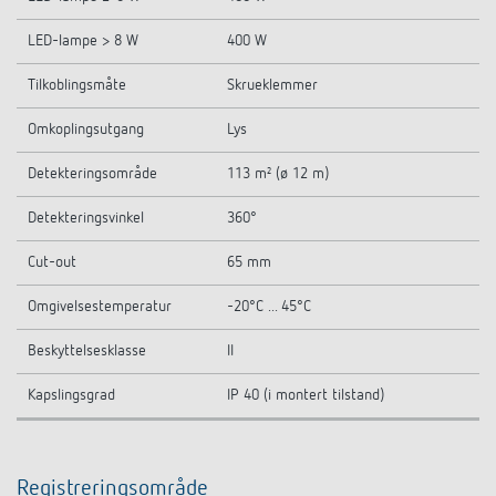
LED-lampe > 8 W
400 W
Tilkoblingsmåte
Skrueklemmer
Omkoplingsutgang
Lys
Detekteringsområde
113 m² (ø 12 m)
Detekteringsvinkel
360°
Cut-out
65 mm
Omgivelsestemperatur
-20°C ... 45°C
Beskyttelsesklasse
II
Kapslingsgrad
IP 40 (i montert tilstand)
Registreringsområde