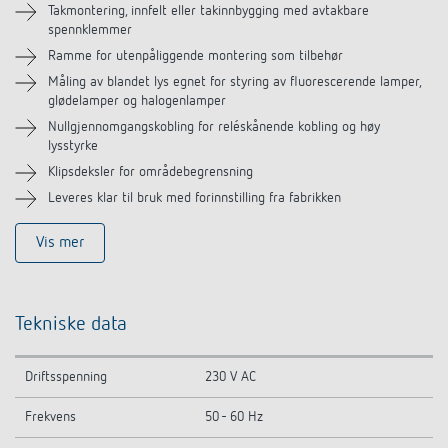
Takmontering, innfelt eller takinnbygging med avtakbare
spennklemmer
Ramme for utenpåliggende montering som tilbehør
Måling av blandet lys egnet for styring av fluorescerende lamper,
glødelamper og halogenlamper
Nullgjennomgangskobling for reléskånende kobling og høy
lysstyrke
Klipsdeksler for områdebegrensning
Leveres klar til bruk med forinnstilling fra fabrikken
Vis mer
Tekniske data
Driftsspenning
230 V AC
Frekvens
50 - 60 Hz