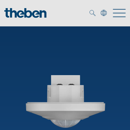
Merkzettel (
0
)
Produkter
OEM
KNX
Service
Smart Home
OEM løsninger
DALI
Selskapet
Nedlastninger
Nærværs- og bevegelsesdetektor
Kontakt
Kataloger og brosjyrer
Theben AG
LED spot