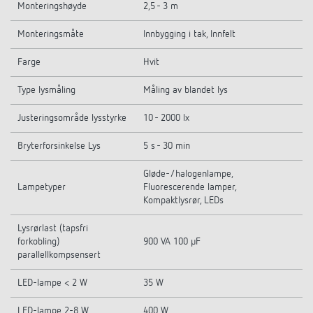
Monteringshøyde
2,5 - 3 m
Monteringsmåte
Innbygging i tak, Innfelt
Farge
Hvit
Type lysmåling
Måling av blandet lys
Justeringsområde lysstyrke
10 - 2000 lx
Bryterforsinkelse Lys
5 s - 30 min
Gløde-/halogenlampe,
Lampetyper
Fluorescerende lamper,
Kompaktlysrør, LEDs
Lysrørlast (tapsfri
forkobling)
900 VA 100 µF
parallellkompsensert
LED-lampe < 2 W
35 W
LED-lampe 2-8 W
400 W