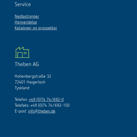
Service
Nedlastninger
Henvendelse
Kataloger og prospekter
Theben AG
Hohenbergstraße 32
72401 Haigerloch
Tyskland
Telefon:
+49 (0)74 74/692-0
Telefaks: +49 (0)74 74/692-150
E
-
post
:
info@theben.de