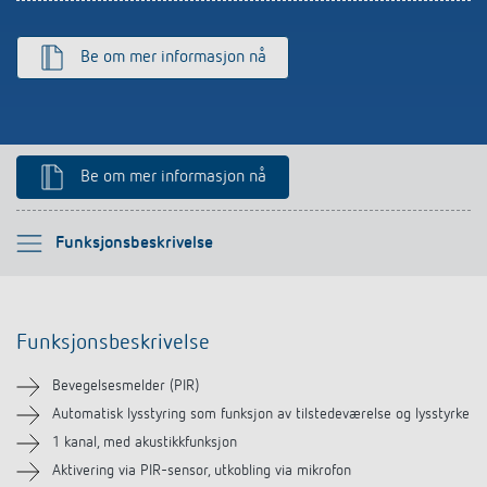
Be om mer informasjon nå
Be om mer informasjon nå
Vennligst velg
Funksjonsbeskrivelse
Funksjonsbeskrivelse
Funksjonsbeskrivelse
Teknisk informasjon
Bevegelsesmelder (PIR)
Nedlastinger
Automatisk lysstyring som funksjon av tilstedeværelse og lysstyrke
1 kanal, med akustikkfunksjon
Tilbehør
Aktivering via PIR-sensor, utkobling via mikrofon