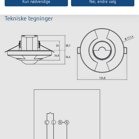
Kun nødvendige
Nei, endre valg
Tekniske tegninger