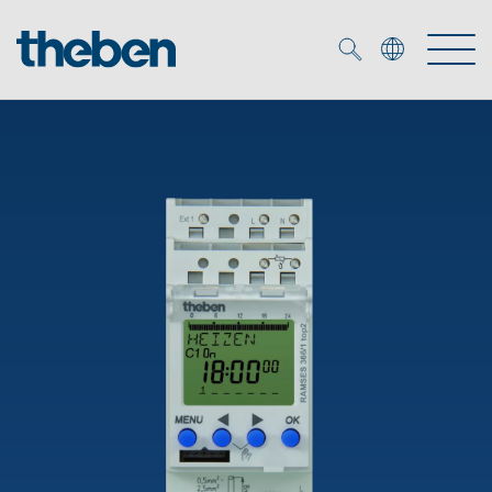
Merkzettel (
0
)
Produkter
OEM
KNX
Service
Smart Home
OEM løsninger
DALI
Selskapet
Nedlastninger
Nærværs- og bevegelsesdetektor
Kontakt
Kataloger og brosjyrer
Theben AG
LED spot