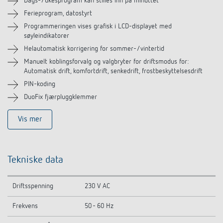
Dags-/ukesprogram kan stilles inn på minuttet
Ferieprogram, datostyrt
Programmeringen vises grafisk i LCD-displayet med
søyleindikatorer
Helautomatisk korrigering for sommer-/vintertid
Manuelt koblingsforvalg og valgbryter for driftsmodus for:
Automatisk drift, komfortdrift, senkedrift, frostbeskyttelsesdrift
PIN-koding
DuoFix fjærpluggklemmer
Vis mer
Tekniske data
Driftsspenning
230 V AC
Frekvens
50 - 60 Hz