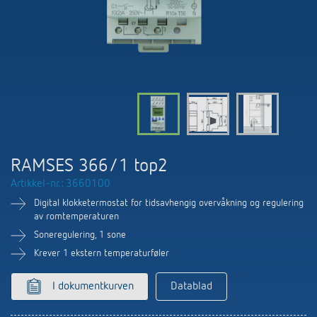
Nyheter
Finn produkt
Din kontaktperson hos Theben
Tids- og lysstyring
Samarbeidspartnere
Nedlastninger
Henvendelse
Klimaregulering
Miljø
Smartmåler
Salg verden over
Tilbehør
Design
LUXORliving
Historie
RAMSES 366/1 top2
Artikkel-nr.: 3660100
Digital klokketermostat for tidsavhengig overvåkning og regulering
av romtemperaturen
Soneregulering, 1 sone
Krever 1 ekstern temperaturføler
I dokumentkurven
Datablad