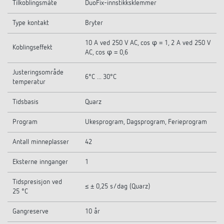
Tilkoblingsmåte
DuoFix-innstikksklemmer
Type kontakt
Bryter
10 A ved 250 V AC, cos φ = 1, 2 A ved 250 V
Koblingseffekt
AC, cos φ = 0,6
Justeringsområde
6°C ... 30°C
temperatur
Tidsbasis
Quarz
Program
Ukesprogram, Dagsprogram, Ferieprogram
Antall minneplasser
42
Eksterne innganger
1
Tidspresisjon ved
≤ ± 0,25 s/dag (Quarz)
25 °C
Gangreserve
10 år