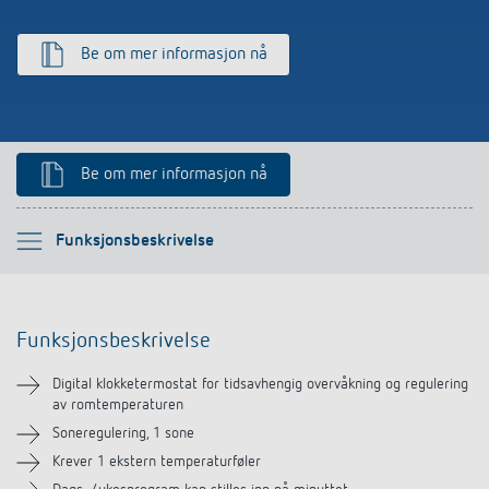
Be om mer informasjon nå
Be om mer informasjon nå
Vennligst velg
Funksjonsbeskrivelse
Funksjonsbeskrivelse
Funksjonsbeskrivelse
Teknisk informasjon
Digital klokketermostat for tidsavhengig overvåkning og regulering
av romtemperaturen
Nedlastinger
Soneregulering, 1 sone
Krever 1 ekstern temperaturføler
Tilbehør