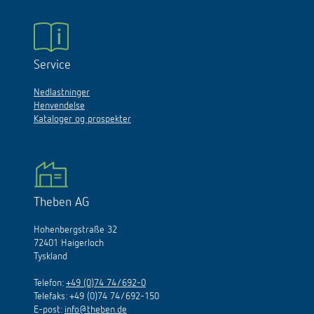
Service
Nedlastninger
Henvendelse
Kataloger og prospekter
Theben AG
Hohenbergstraße 32
72401 Haigerloch
Tyskland
Telefon:
+49 (0)74 74/692-0
Telefaks: +49 (0)74 74/692-150
E
-
post
:
info@theben.de