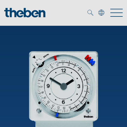
Merkzettel (
0
)
Produkter
OEM
KNX
Service
Smart Home
OEM løsninger
DALI
Selskapet
Nedlastninger
Nærværs- og bevegelsesdetektor
Kontakt
Kataloger og brosjyrer
Theben AG
LED spot