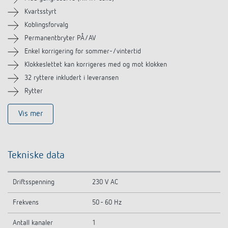
Tilbehør
Kvartsstyrt
Koblingsforvalg
Permanentbryter PÅ/AV
Enkel korrigering for sommer-/vintertid
Klokkeslettet kan korrigeres med og mot klokken
32 ryttere inkludert i leveransen
Rytter
Vis mer
Tekniske data
Driftsspenning
230 V AC
Frekvens
50 - 60 Hz
Antall kanaler
1