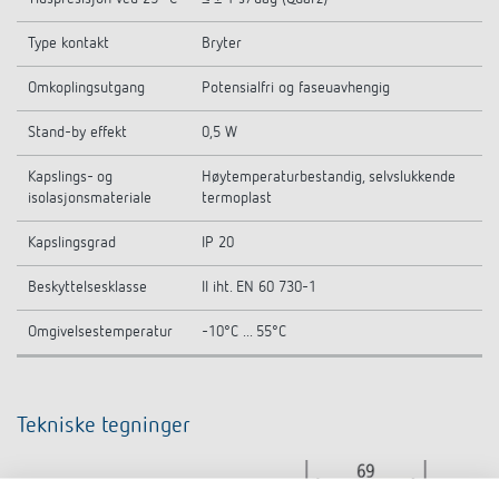
Type kontakt
Bryter
Omkoplingsutgang
Potensialfri og faseuavhengig
Stand-by effekt
0,5 W
Kapslings- og
Høytemperaturbestandig, selvslukkende
isolasjonsmateriale
termoplast
Kapslingsgrad
IP 20
Beskyttelsesklasse
II iht. EN 60 730-1
Omgivelsestemperatur
-10°C ... 55°C
Tekniske tegninger