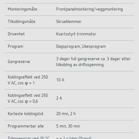
Monteringsmåte
Frontpanelmontering/veggmontering
Tilkoblingsmåte
Skrueklemmer
Drivenhet
Kvartsstyrt trinnmotor
Program
Dagsprogram, Ukesprogram
3 dager full gangreserve ca. 3 dager etter
Gangreserve
tilkobling av driftsspenning
Koblingseffekt ved 250
10 A
V AC, cos φ = 1
Koblingseffekt ved 250
2 A
V AC, cos φ = 0,6
Korteste koblingstid
20 min, 2 h
Programmerbar alle
5 min, 30 min
Tidspresisjon ved 25 °C
≤ ± 1 s/dag (Quarz)