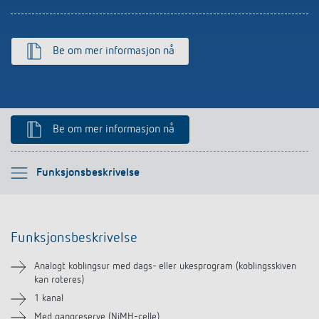
Be om mer informasjon nå
Be om mer informasjon nå
Vennligst velg
Funksjonsbeskrivelse
Funksjonsbeskrivelse
Funksjonsbeskrivelse
Teknisk informasjon
Analogt koblingsur med dags- eller ukesprogram (koblingsskiven
kan roteres)
Nedlastinger
1 kanal
Med gangreserve (NiMH-celle)