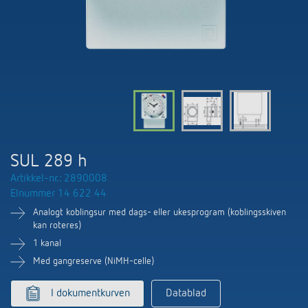
Nyheter
Finn produkt
Din kontaktperson hos Theben
Tids- og lysstyring
Samarbeidspartnere
Nedlastninger
Henvendelse
Klimaregulering
Miljø
Smartmåler
Salg verden over
Tilbehør
Design
LUXORliving
Historie
SUL 289 h
Artikkel-nr.: 2890008
Elnummer 14 622 44
Analogt koblingsur med dags- eller ukesprogram (koblingsskiven
kan roteres)
1 kanal
Med gangreserve (NiMH-celle)
I dokumentkurven
Datablad