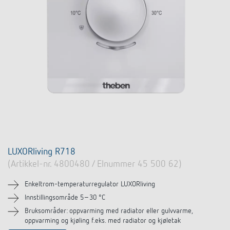
Nyheter
Finn produkt
Din kontaktperson hos Theben
Tids- og lysstyring
Samarbeidspartnere
Nedlastninger
Henvendelse
Klimaregulering
Miljø
Smartmåler
Salg verden over
Tilbehør
Design
LUXORliving
Historie
LUXORliving R718
(Artikkel-nr. 4800480 / Elnummer 45 500 62)
Enkeltrom-temperaturregulator LUXORliving
Innstillingsområde 5–30 °C
Bruksområder: oppvarming med radiator eller gulvvarme,
oppvarming og kjøling f.eks. med radiator og kjøletak