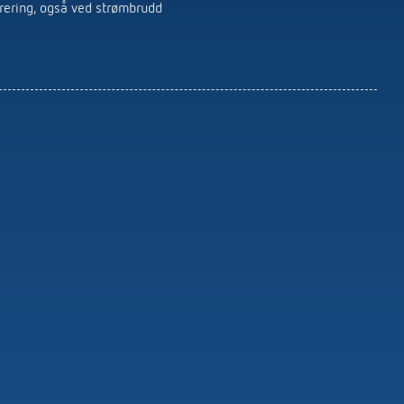
Fjernkontroller Detektorer / spotlights
trering, også ved strømbrudd
Monteringsmateriell for detektorer /
spotlights
Learn more