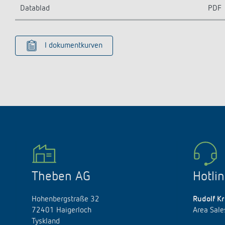
Datablad
PDF
I dokumentkurven
Theben AG
Hotli
Hohenbergstraße 32
Rudolf Kr
72401 Haigerloch
Area Sal
Tyskland