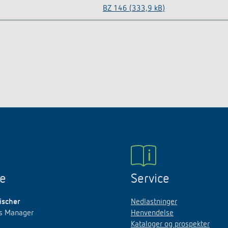
BZ 146 (333,9 kB)
ne
Service
ischer
Nedlastninger
es Manager
Henvendelse
Kataloger og prospekter