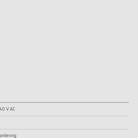
240 V AC
ontering