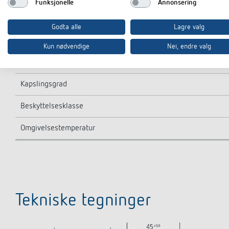
Funksjonelle
Annonsering
Størrelse på frontplate
Godta alle
Lagre valg
Størrelse på monteringsutsparing
Kun nødvendige
Nei, endre valg
Tallområde
Kapslingsgrad
Beskyttelsesklasse
Omgivelsestemperatur
Tekniske tegninger