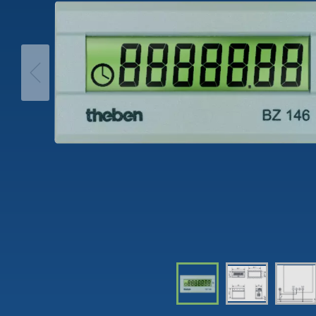
theLeda D
Tidsbry
theLeda S
Dimme
Learn more
Learn 