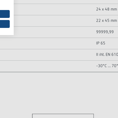
24 x 48 mm
22 x 45 mm
99999,99
IP 65
II iht. EN 6
-30°C ... 70