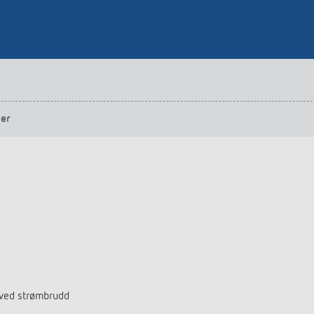
ger
å ved strømbrudd