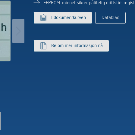
ter for trappebelysning
Sensorikk
EEPROM-minnet sikrer pålitelig driftstidsregis
r
more
I dokumentkurven
Datablad
Be om mer informasjon nå