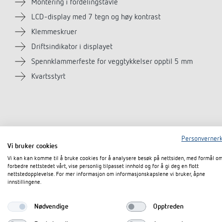
Montering i fordelingstavle
LCD-display med 7 tegn og høy kontrast
Klemmeskruer
Driftsindikator i displayet
Spennklammerfeste for veggtykkelser opptil 5 mm
Kvartsstyrt
Personvernerk
Tekniske data
Vi bruker cookies
Vi kan kan komme til å bruke cookies for å analysere besøk på nettsiden, med formål o
forbedre nettstedet vårt, vise personlig tilpasset innhold og for å gi deg en flott
nettstedopplevelse. For mer informasjon om informasjonskapslene vi bruker, åpne
Driftsspenning
innstillingene.
Frekvens
Nødvendige
Opptreden
Monteringsmåte