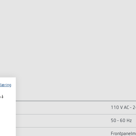
læring
m å
110 V AC - 
50 - 60 Hz
Frontpanelm