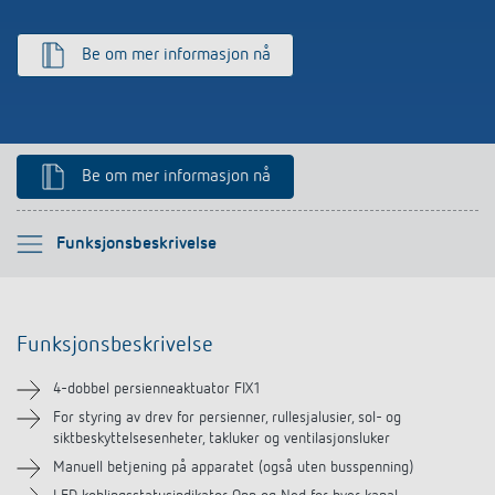
Be om mer informasjon nå
Be om mer informasjon nå
Vennligst velg
Funksjonsbeskrivelse
Funksjonsbeskrivelse
Funksjonsbeskrivelse
Teknisk informasjon
4-dobbel persienneaktuator FIX1
Nedlastinger
For styring av drev for persienner, rullesjalusier, sol- og
siktbeskyttelsesenheter, takluker og ventilasjonsluker
Manuell betjening på apparatet (også uten busspenning)
Lignende produkter