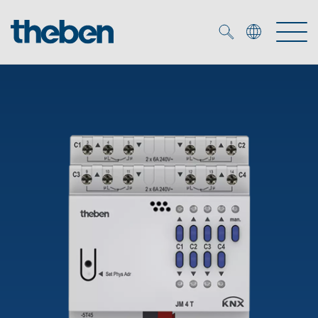
Merkzettel (
0
)
Produkter
OEM
KNX
Service
Smart Home
OEM løsninger
DALI
Selskapet
Nedlastninger
Nærværs- og bevegelsesdetektor
Kontakt
Kataloger og brosjyrer
Theben AG
LED spot