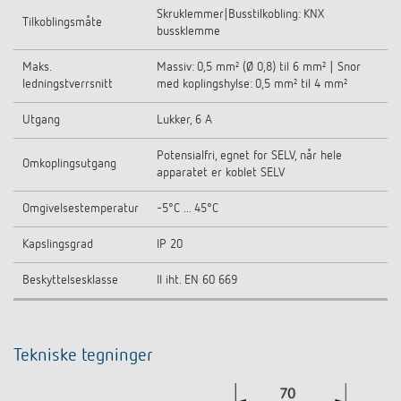
Skruklemmer|Busstilkobling: KNX
Tilkoblingsmåte
bussklemme
Maks.
Massiv: 0,5 mm² (Ø 0,8) til 6 mm² | Snor
ledningstverrsnitt
med koplingshylse: 0,5 mm² til 4 mm²
Utgang
Lukker, 6 A
Potensialfri, egnet for SELV, når hele
Omkoplingsutgang
apparatet er koblet SELV
Omgivelsestemperatur
-5°C ... 45°C
Kapslingsgrad
IP 20
Beskyttelsesklasse
II iht. EN 60 669
Tekniske tegninger