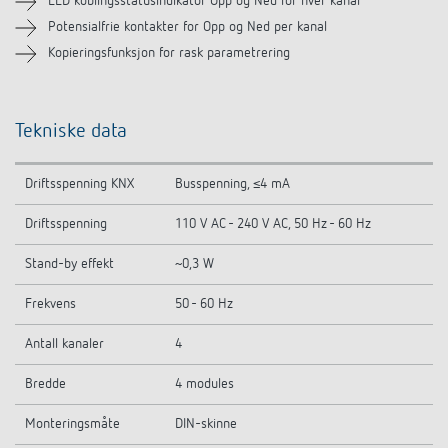
LED koblingsstatusindikator Opp og Ned for hver kanal
Potensialfrie kontakter for Opp og Ned per kanal
Kopieringsfunksjon for rask parametrering
Tekniske data
Driftsspenning KNX
Busspenning, ≤4 mA
Driftsspenning
110 V AC - 240 V AC, 50 Hz - 60 Hz
Stand-by effekt
~0,3 W
Frekvens
50 - 60 Hz
Antall kanaler
4
Bredde
4 modules
Monteringsmåte
DIN-skinne