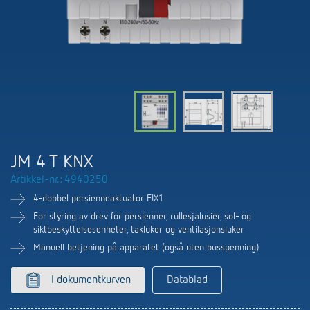
Nyheter
Finn produkt
Din kontaktperson hos Theben
Tids- og lysstyring
Samarbeidspartnere
Nedlastninger
Henvendelse
Klimaregulering
Miljø
Smartmåler
Salg verden over
Tilbehør
Design
LUXORliving
Historie
JM 4 T KNX
Artikkel-nr.: 4940250
4-dobbel persienneaktuator FIX1
For styring av drev for persienner, rullesjalusier, sol- og
siktbeskyttelsesenheter, takluker og ventilasjonsluker
Manuell betjening på apparatet (også uten busspenning)
I dokumentkurven
Datablad