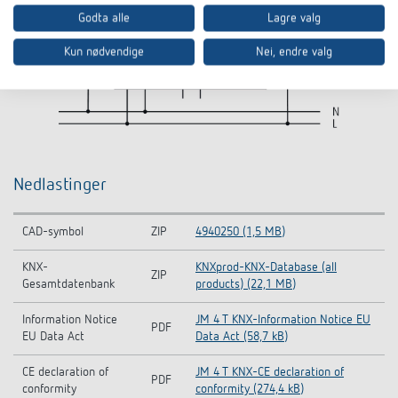
Godta alle
Lagre valg
Kun nødvendige
Nei, endre valg
Nedlastinger
CAD-symbol
ZIP
4940250 (1,5 MB)
KNX-
KNXprod-KNX-Database (all
ZIP
Gesamtdatenbank
products) (22,1 MB)
Information Notice
JM 4 T KNX-Information Notice EU
PDF
EU Data Act
Data Act (58,7 kB)
CE declaration of
JM 4 T KNX-CE declaration of
PDF
conformity
conformity (274,4 kB)