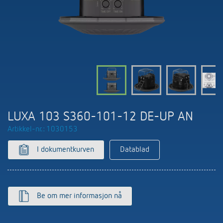
Nyheter
Finn produkt
Din kontaktperson hos Theben
Tids- og lysstyring
Samarbeidspartnere
Nedlastninger
Henvendelse
Klimaregulering
Miljø
Smartmåler
Salg verden over
Tilbehør
Design
LUXORliving
Historie
LUXA 103 S360-101-12 DE-UP AN
Artikkel-nr.: 1030153
I dokumentkurven
Datablad
Be om mer informasjon nå