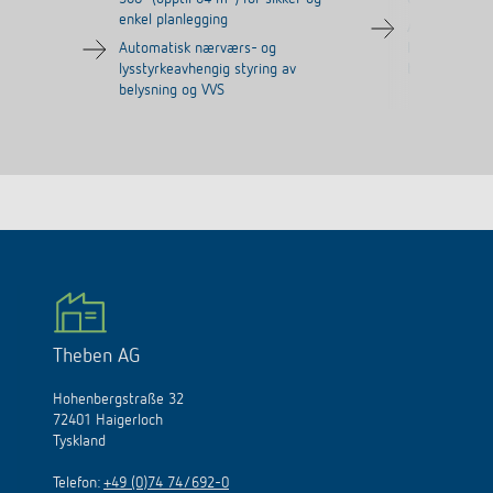
enkel planlegging
Automatisk 
Automatisk nærværs- og
lysnivåavheng
lysstyrkeavhengig styring av
belysning og 
belysning og VVS
Theben AG
Hohenbergstraße 32
72401 Haigerloch
Tyskland
Telefon:
+49 (0)74 74/692-0