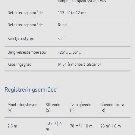
lamper, Kompaktlysrør, LEDs
Detekteringsområde
113 m² (ø 12 m)
Detekteringsområde
Rund
Kan fjernstyres
Omgivelsestemperatur
-25°C ... 55°C
Kapslingsgrad
IP 54 (i montert tilstand)
Registreringsområde
Monteringshøyde
Sittende
Tverrgående
Gående forfra
(A)
(S)
(T)
(R)
13 m² | 4
2,5 m
78 m² | 10 m
28 m² | 6 m
m