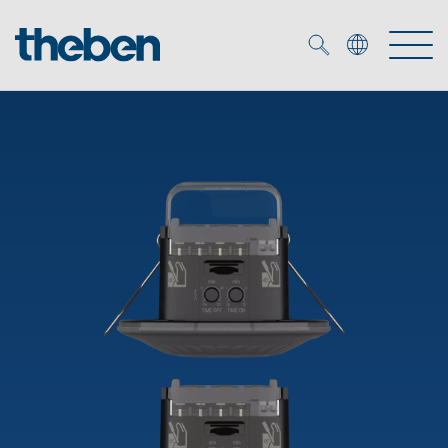
Merkzettel (
0
)
Produkter
OEM
KNX
Service
Smart Home
OEM løsninger
DALI
Selskapet
Nedlastninger
Nærværs- og bevegelsesdetektor
Kontakt
Kataloger og brosjyrer
Theben AG
LED spot