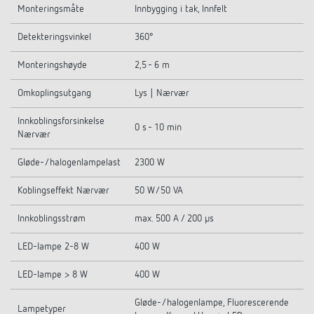
Monteringsmåte
Innbygging i tak, Innfelt
Detekteringsvinkel
360°
Monteringshøyde
2,5 - 6 m
Omkoplingsutgang
Lys | Nærvær
Innkoblingsforsinkelse
0 s - 10 min
Nærvær
Gløde-/halogenlampelast
2300 W
Koblingseffekt Nærvær
50 W/50 VA
Innkoblingsstrøm
max. 500 A / 200 µs
LED-lampe 2-8 W
400 W
LED-lampe > 8 W
400 W
Gløde-/halogenlampe, Fluorescerende
Lampetyper