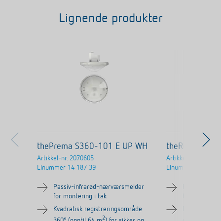
Lignende produkter
thePrema S360-101 E UP WH
theRonda S36
Artikkel-nr.
2070605
Artikkel-nr.
208052
Elnummer
14 187 39
Elnummer
Passiv-infrarød-nærværsmelder
Passiv-infra
for montering i tak
for takmonte
Kvadratisk registreringsområde
Rundt regist
2
360° (opptil 64 m
) for sikker og
opptil Ø 9 m 