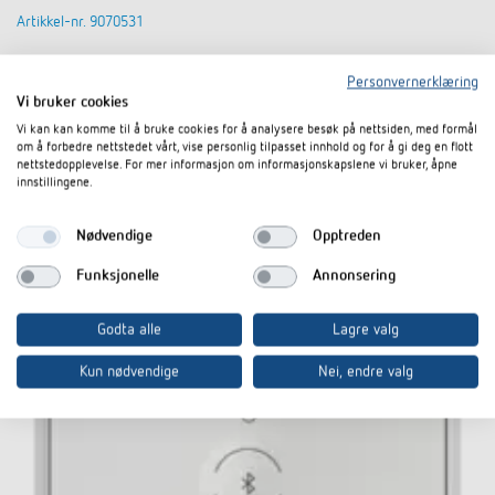
Artikkel-nr. 9070531
Elnummer 14 624 46
Personvernerklæring
Vi bruker cookies
Til produktet
I dokumentkurven
Vi kan kan komme til å bruke cookies for å analysere besøk på nettsiden, med formål
om å forbedre nettstedet vårt, vise personlig tilpasset innhold og for å gi deg en flott
nettstedopplevelse. For mer informasjon om informasjonskapslene vi bruker, åpne
innstillingene.
Datablad
Nødvendige
Opptreden
Funksjonelle
Annonsering
Godta alle
Lagre valg
Kun nødvendige
Nei, endre valg