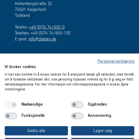
Hohenbergstraße 32
Nyheter
Finn produkt
72401 Haigerloch
Din kontaktperson hos Theben
Tids- og lysstyring
Tyskland
Samarbeidspartnere
Nedlastninger
Henvendelse
Telefon:
Klimaregulering
+49 (0)74 74/692-0
Telefaks: +49 (0)74 74/692-150
Miljø
Smartmåler
E
-
post
:
info@theben.de
Salg verden over
Tilbehør
Design
LUXORliving
Personvernerklæring
Vi bruker cookies
Historie
Vi kan kan komme til å bruke cookies for å analysere besøk på nettsiden, med formål
Hotline
om å forbedre nettstedet vårt, vise personlig tilpasset innhold og for å gi deg en flott
nettstedopplevelse. For mer informasjon om informasjonskapslene vi bruker, åpne
Rudolf Krischer
innstillingene.
Area Sales Manager
Phone +49 7474 692-256
Nødvendige
Opptreden
rudolf.krischer@theben.de
Funksjonelle
Annonsering
Godta alle
Lagre valg