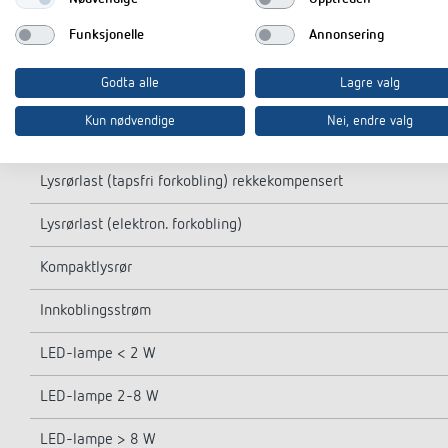
Bryterforsinkelse Lys
Funksjonelle
Annonsering
Gløde-/halogenlampelast
Godta alle
Lagre valg
Lysrørlast (tapsfri forkobling) ikke kompensert
Kun nødvendige
Nei, endre valg
Lysrørlast (tapsfri forkobling) parallellkompsensert
Lysrørlast (tapsfri forkobling) rekkekompensert
Lysrørlast (elektron. forkobling)
Kompaktlysrør
Innkoblingsstrøm
LED-lampe < 2 W
LED-lampe 2-8 W
LED-lampe > 8 W