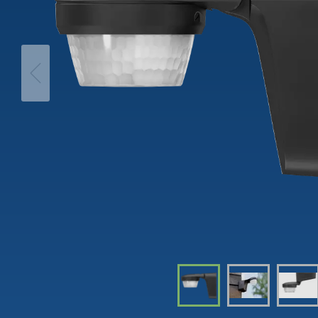
theLeda D
Tidsbry
theLeda S
Dimme
Learn more
Learn 