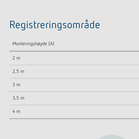
Registreringsområde
Monteringshøyde (A)
2 m
2,5 m
3 m
3,5 m
4 m