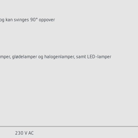
 og kan svinges 90° oppover
 lamper, glødelamper og halogenlamper, samt LED-lamper
230 V AC