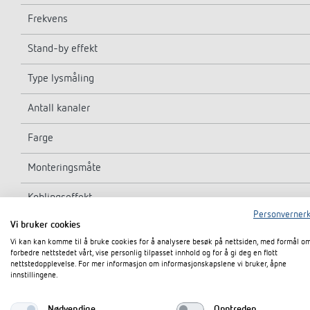
Frekvens
Stand-by effekt
Type lysmåling
Antall kanaler
Farge
Monteringsmåte
Koblingseffekt
Personvernerk
Vi bruker cookies
Detekteringsvinkel
Vi kan kan komme til å bruke cookies for å analysere besøk på nettsiden, med formål o
forbedre nettstedet vårt, vise personlig tilpasset innhold og for å gi deg en flott
Monteringshøyde
nettstedopplevelse. For mer informasjon om informasjonskapslene vi bruker, åpne
innstillingene.
Omkoplingsutgang
Nødvendige
Opptreden