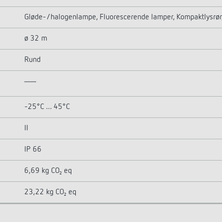
Gløde-/halogenlampe, Fluorescerende lamper, Kompaktlysrør
ø 32 m
Rund
-25°C ... 45°C
II
IP 66
6,69 kg CO₂ eq
23,22 kg CO₂ eq