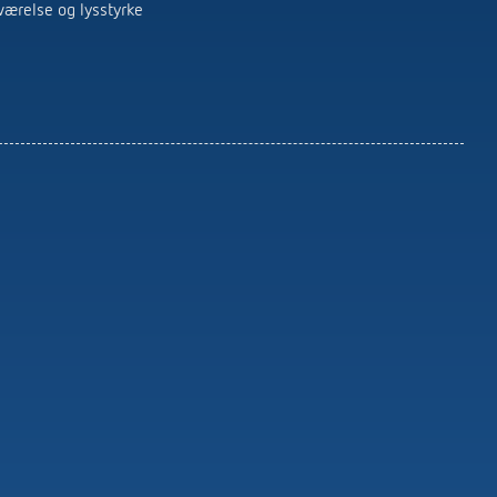
Fjernkontroller Detektorer / spotlights
værelse og lysstyrke
Monteringsmateriell for detektorer /
spotlights
Learn more