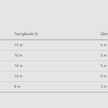
Tverrgående (t)
Gåen
15 m
4 m
16 m
5 m
16 m
5 m
10 m
5 m
8 m
3 m