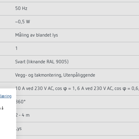
50 Hz
~0,5 W
Måling av blandet lys
1
Svart (liknande RAL 9005)
Vegg- og takmontering, Utenpåliggende
10 A ved 230 V AC, cos φ = 1, 6 A ved 230 V AC, cos φ = 0,6
læring
360°
m å
2 - 4 m
Lys