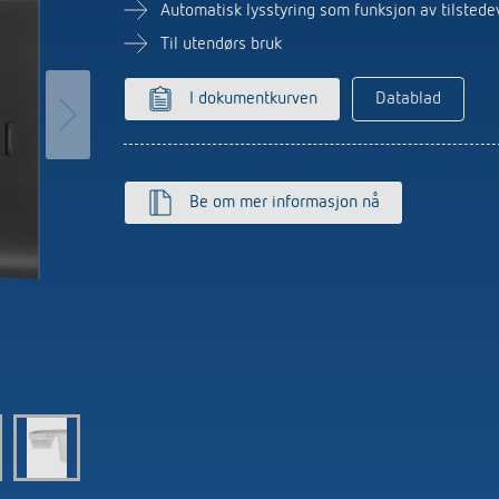
ter for trappebelysning
Sensorikk
Automatisk lysstyring som funksjon av tilstede
r
Til utendørs bruk
more
I dokumentkurven
Datablad
Be om mer informasjon nå