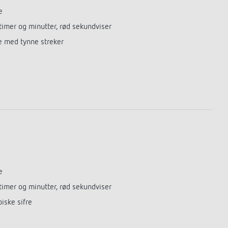
e
 timer og minutter, rød sekundviser
re med tynne streker
e
 timer og minutter, rød sekundviser
iske sifre