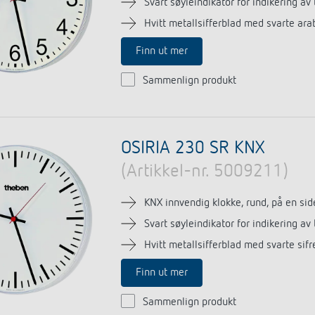
Svart søyleindikator for indikering av
Hvitt metallsifferblad med svarte arab
Finn ut mer
Sammenlign produkt
OSIRIA 230 SR KNX
(Artikkel-nr. 5009211)
KNX innvendig klokke, rund, på en sid
Svart søyleindikator for indikering av
Hvitt metallsifferblad med svarte sif
Finn ut mer
Sammenlign produkt