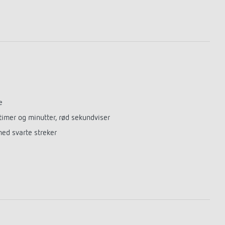
e
 timer og minutter, rød sekundviser
med svarte streker