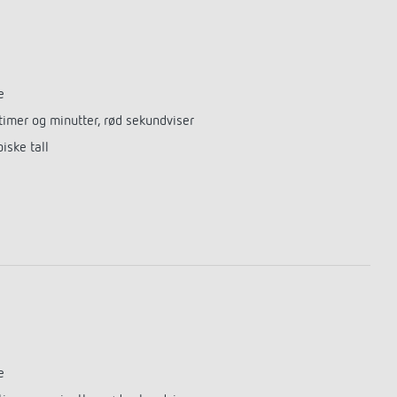
Fjernkontroller Detektorer / spotlights
Monteringsmateriell for detektorer /
spotlights
Learn more
e
 timer og minutter, rød sekundviser
iske tall
e