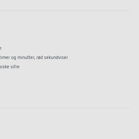
e
 timer og minutter, rød sekundviser
iske sifre