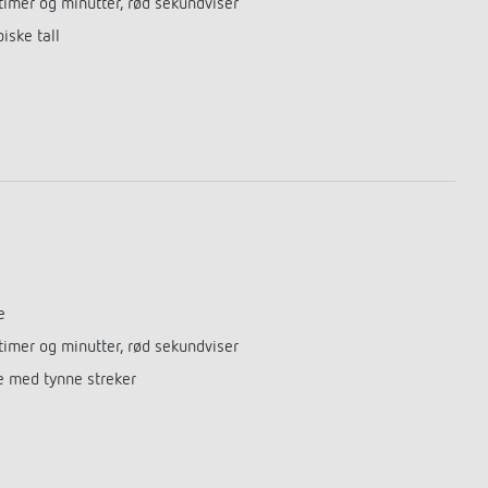
 timer og minutter, rød sekundviser
iske tall
e
 timer og minutter, rød sekundviser
re med tynne streker