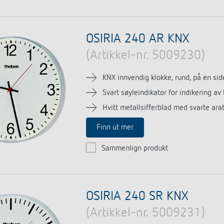
OSIRIA 240 AR KNX
(Artikkel-nr. 5009230)
KNX innvendig klokke, rund, på en sid
Svart søyleindikator for indikering av
Hvitt metallsifferblad med svarte arab
Finn ut mer
Sammenlign produkt
OSIRIA 240 SR KNX
(Artikkel-nr. 5009231)