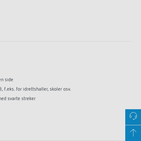
en side
f.eks. for idrettshaller, skoler osv.
med svarte streker