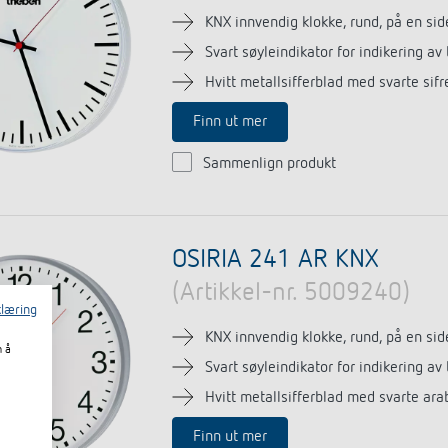
KNX innvendig klokke, rund, på en sid
Svart søyleindikator for indikering av
Hvitt metallsifferblad med svarte sif
Finn ut mer
Sammenlign produkt
OSIRIA 241 AR KNX
(Artikkel-nr. 5009240)
læring
KNX innvendig klokke, rund, på en sid
m å
Svart søyleindikator for indikering av
Hvitt metallsifferblad med svarte arab
Finn ut mer