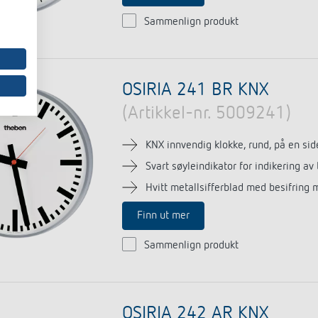
Sammenlign produkt
OSIRIA 241 BR KNX
(Artikkel-nr. 5009241)
KNX innvendig klokke, rund, på en sid
Svart søyleindikator for indikering av
Hvitt metallsifferblad med besifring 
Finn ut mer
Sammenlign produkt
OSIRIA 242 AR KNX