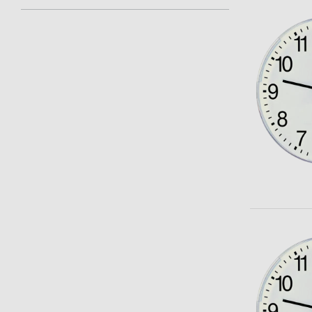
theLeda D
Tidsbry
theLeda S
Dimme
Indikatorenheter
Learn more
Learn 