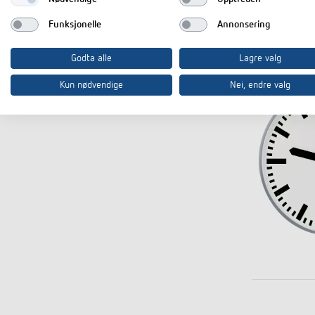
Funksjonelle
Annonsering
Godta alle
Lagre valg
Kun nødvendige
Nei, endre valg