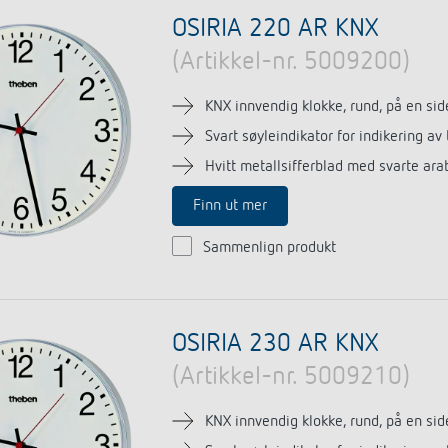
ter for trappebelysning
Sensorikk
OSIRIA 220 AR KNX
r
(Artikkel-nr. 5009200)
more
KNX innvendig klokke, rund, på en sid
Svart søyleindikator for indikering av
Hvitt metallsifferblad med svarte arab
Finn ut mer
Sammenlign produkt
OSIRIA 230 AR KNX
(Artikkel-nr. 5009210)
KNX innvendig klokke, rund, på en sid