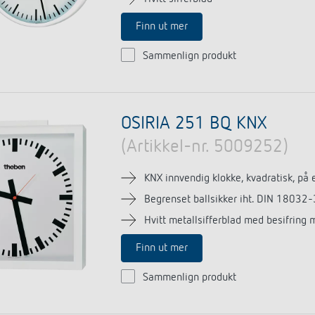
Finn ut mer
Sammenlign produkt
OSIRIA 251 BQ KNX
(Artikkel-nr. 5009252)
KNX innvendig klokke, kvadratisk, på 
Begrenset ballsikker iht. DIN 18032-3, 
Hvitt metallsifferblad med besifring 
Finn ut mer
Sammenlign produkt