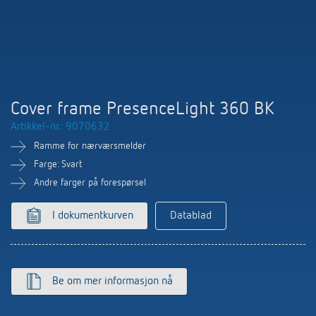
Nyheter
Finn produkt
Din kontaktperson hos Theben
Tids- og lysstyring
Samarbeidspartnere
Nedlastninger
Henvendelse
Klimaregulering
Miljø
Smartmåler
Salg verden over
Tilbehør
Cover frame PresenceLight 360 BK
Design
LUXORliving
Artikkel-nr.: 9070632
Ramme for nærværsmelder
Historie
Farge: Svart
Andre farger på forespørsel
I dokumentkurven
Datablad
Be om mer informasjon nå