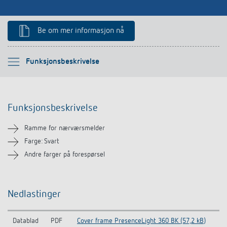
Be om mer informasjon nå
Vennligst velg
Funksjonsbeskrivelse
Funksjonsbeskrivelse
Funksjonsbeskrivelse
Nedlastinger
Ramme for nærværsmelder
Lignende produkter
Farge: Svart
Andre farger på forespørsel
Nedlastinger
Datablad
PDF
Cover frame PresenceLight 360 BK (57,2 kB)