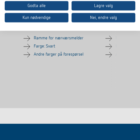
Godta alle
Lagre valg
Cover frame PresenceLight
Cover frame P
180 BK
180 SR
Kun nødvendige
Nei, endre valg
Artikkel-nr.
9070628
Artikkel-nr.
907062
Elnummer
Elnummer
Ramme for nærværsmelder
Ramme for n
Farge: Svart
Farge: Sølv
Andre farger på forespørsel
Andre farger 