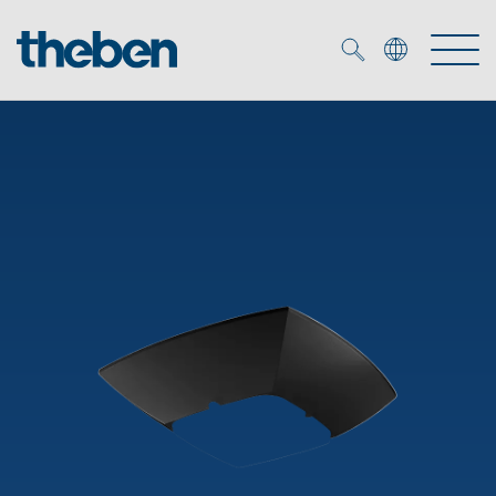
Merkzettel (
0
)
Produkter
OEM
KNX
Service
Smart Home
OEM løsninger
DALI
Selskapet
Nedlastninger
Nærværs- og bevegelsesdetektor
Kontakt
Kataloger og brosjyrer
Theben AG
LED spot