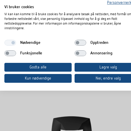
Personvernerk
Vi bruker cookies
Datablad
PDF
Vi kan kan komme til å bruke cookies for å analysere besøk på nettsiden, med formål o
forbedre nettstedet vårt, vise personlig tilpasset innhold og for å gi deg en flott
nettstedopplevelse. For mer informasjon om informasjonskapslene vi bruker, åpne
innstillingene.
I dokumentkurven
Nødvendige
Opptreden
Funksjonelle
Annonsering
Godta alle
Lagre valg
Kun nødvendige
Nei, endre valg