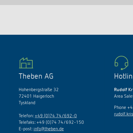
Theben AG
Hotli
Hohenbergstraße 32
Rudolf Kr
72401 Haigerloch
Area Sal
Tyskland
Phone +
rudolf.kr
Telefon:
+49 (0)74 74/692-0
Telefaks: +49 (0)74 74/692-150
E
-
post
:
info@theben.de