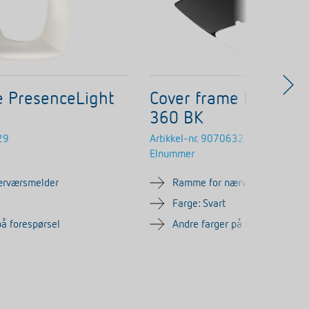
e PresenceLight
Cover frame Presenc
360 BK
29
Artikkel-nr.
9070632
Elnummer
ærværsmelder
Ramme for nærværsmelder
Farge: Svart
på forespørsel
Andre farger på forespørsel