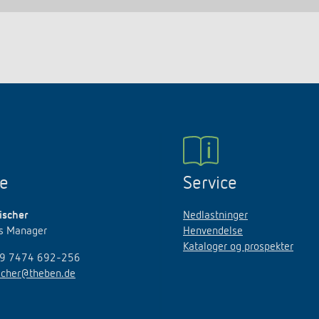
ne
Service
ischer
Nedlastninger
es Manager
Henvendelse
Kataloger og prospekter
49 7474 692-256
ischer@theben.de