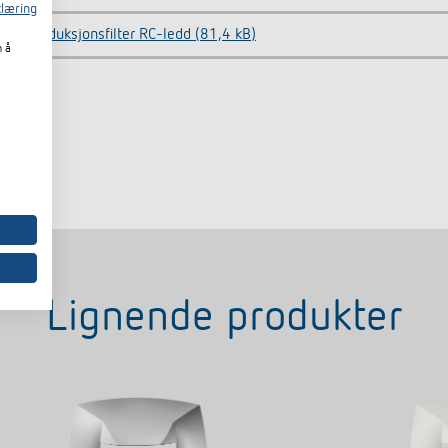
læring
Støyreduksjonsfilter RC-ledd (81,4 kB)
m å
Lignende produkter