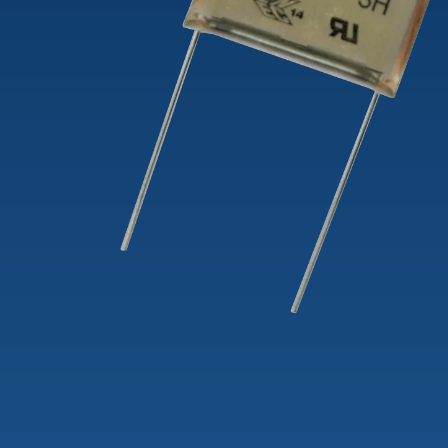
theLeda D
Tidsbry
theLeda S
Dimme
Learn more
Learn 