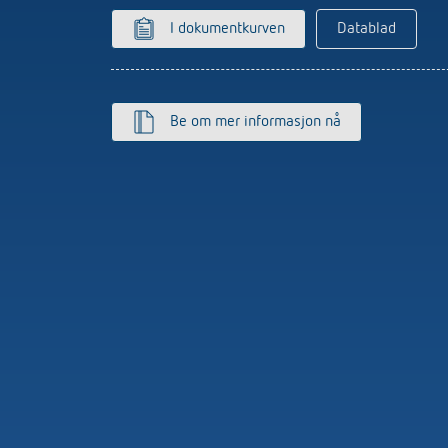
ter for trappebelysning
Sensorikk
I dokumentkurven
Datablad
r
more
Be om mer informasjon nå