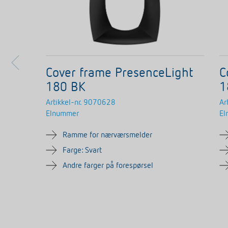
Cover frame PresenceLight
C
180 BK
1
Artikkel-nr.
9070628
Ar
Elnummer
El
Ramme for nærværsmelder
Farge: Svart
Andre farger på forespørsel