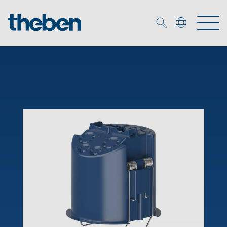
Merkzettel (
0
)
Produkter
OEM
KNX
Service
Smart Home
OEM løsninger
DALI
Selskapet
Nedlastninger
Nærværs- og bevegelsesdetektor
Kontakt
Kataloger og brosjyrer
Theben AG
LED spot