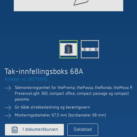
Nyheter
Finn produkt
Din kontaktperson hos Theben
Tids- og lysstyring
Samarbeidspartnere
Nedlastninger
Henvendelse
Klimaregulering
Miljø
Smartmåler
Salg verden over
Tilbehør
Design
LUXORliving
Historie
Tak-innfellingsboks 68A
Artikkel-nr.: 9070992
Takmonteringsenhet for thePrema, thePassa, theRonda, theMova P,
PresenceLight 360, compact office, compact passage og compact
passimo
Gir både strekkavlastning og berøringsvern
Monteringsdiameter 67,5 mm (bordiameter 68 mm)
I dokumentkurven
Datablad