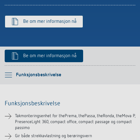
Be om mer informasjon nå
Be om mer informasjon nå
Vennligst velg
Funksjonsbeskrivelse
Funksjonsbeskrivelse
Funksjonsbeskrivelse
Nedlastinger
Takmonteringsenhet for thePrema, thePassa, theRonda, theMova P,
PresenceLight 360, compact office, compact passage og compact
Lignende produkter
passimo
Gir både strekkavlastning og berøringsvern