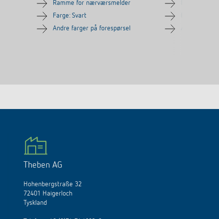
Ramme for nærværsmelder
Ramme for n
Farge: Svart
Farge: Sølv
Andre farger på forespørsel
Andre farger 
Theben AG
Hohenbergstraße 32
72401 Haigerloch
Tyskland