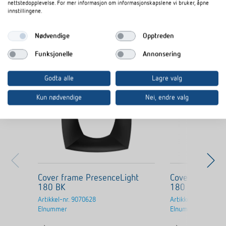
nettstedopplevelse. For mer informasjon om informasjonskapslene vi bruker, åpne
innstillingene.
Nødvendige
Opptreden
Lignende produkter
Funksjonelle
Annonsering
Godta alle
Lagre valg
Kun nødvendige
Nei, endre valg
Cover frame PresenceLight
Cover frame P
180 BK
180 SR
Artikkel-nr.
9070628
Artikkel-nr.
907062
Elnummer
Elnummer