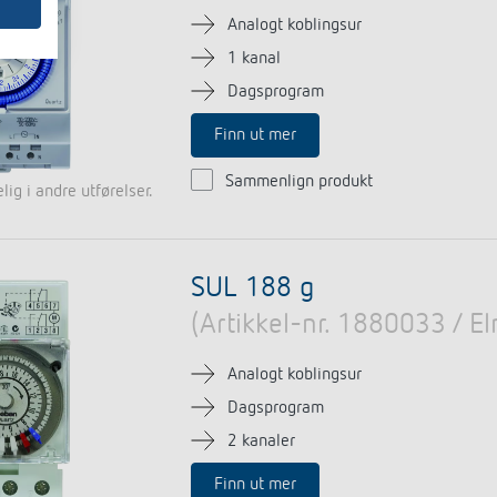
Analogt koblingsur
1 kanal
Dagsprogram
Finn ut mer
Sammenlign produkt
lig i andre utførelser.
SUL 188 g
(Artikkel-nr. 1880033 / 
Analogt koblingsur
Dagsprogram
2 kanaler
Finn ut mer