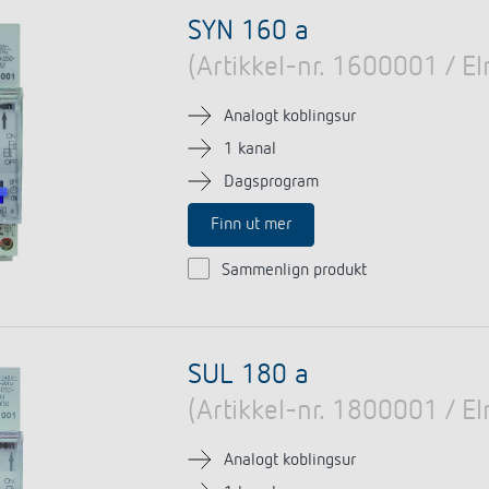
ter for trappebelysning
Sensorikk
SYN 160 a
r
(Artikkel-nr. 1600001 / 
more
Analogt koblingsur
1 kanal
Dagsprogram
Finn ut mer
Sammenlign produkt
SUL 180 a
(Artikkel-nr. 1800001 / 
Analogt koblingsur