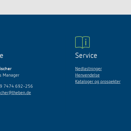
ne
Service
ischer
Nedlastninger
es Manager
Henvendelse
Kataloger og prospekter
49 7474 692-256
ischer@theben.de