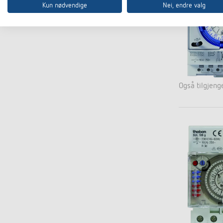
Kun nødvendige
Nei, endre valg
Også tilgjenge