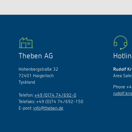
Theben AG
Hotli
Hohenbergstraße 32
Rudolf Kr
72401 Haigerloch
Area Sal
Tyskland
Phone +
rudolf.kr
Telefon:
+49 (0)74 74/692-0
Telefaks: +49 (0)74 74/692-150
E
-
post
:
info@theben.de