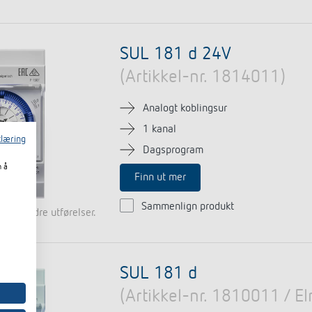
SUL 181 d 24V
(Artikkel-nr. 1814011)
Analogt koblingsur
1 kanal
læring
Dagsprogram
m å
Finn ut mer
Sammenlign produkt
lig i andre utførelser.
SUL 181 d
(Artikkel-nr. 1810011 / 