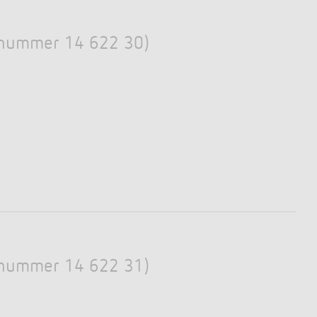
Fjernkontroller Detektorer / spotlights
Monteringsmateriell for detektorer /
spotlights
Elnummer 14 622 30)
Learn more
Elnummer 14 622 31)