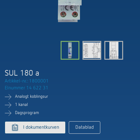
Nyheter
Finn produkt
Din kontaktperson hos Theben
Tids- og lysstyring
Samarbeidspartnere
Nedlastninger
Henvendelse
Klimaregulering
Miljø
Smartmåler
Salg verden over
Tilbehør
Design
LUXORliving
Historie
SUL 180 a
Artikkel-nr.: 1800001
Elnummer 14 622 31
Analogt koblingsur
1 kanal
Dagsprogram
I dokumentkurven
Datablad