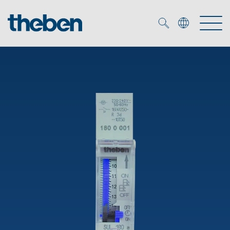
Merkzettel (
0
)
Produkter
OEM
KNX
Service
Smart Home
OEM løsninger
DALI
Selskapet
Nedlastninger
Nærværs- og bevegelsesdetektor
Kontakt
Kataloger og brosjyrer
Theben AG
LED spot