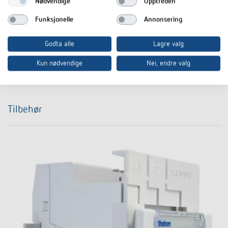
Nødvendige
Opptreden
Nedlastinger
Funksjonelle
Annonsering
Datablad
PDF
SUL 180 a (458,8 kB)
Godta alle
Lagre valg
Kun nødvendige
Nei, endre valg
I dokumentkurven
Tilbehør