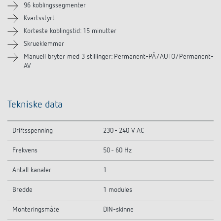
96 koblingssegmenter
Lignende produkter
Kvartsstyrt
Korteste koblingstid: 15 minutter
Skrueklemmer
Manuell bryter med 3 stillinger: Permanent-PÅ/AUTO/Permanent-
AV
Tekniske data
Driftsspenning
230 - 240 V AC
Frekvens
50 - 60 Hz
Antall kanaler
1
Bredde
1 modules
Monteringsmåte
DIN-skinne