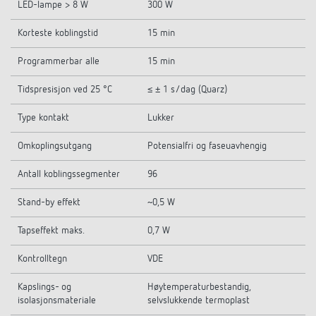
LED-lampe > 8 W
300 W
Korteste koblingstid
15 min
Programmerbar alle
15 min
Tidspresisjon ved 25 °C
≤ ± 1 s/dag (Quarz)
Type kontakt
Lukker
Omkoplingsutgang
Potensialfri og faseuavhengig
Antall koblingssegmenter
96
Stand-by effekt
~0,5 W
Tapseffekt maks.
0,7 W
Kontrolltegn
VDE
Kapslings- og
Høytemperaturbestandig,
isolasjonsmateriale
selvslukkende termoplast