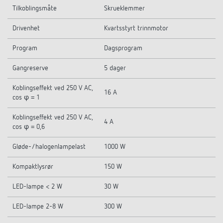
Tilkoblingsmåte
Skrueklemmer
Drivenhet
Kvartsstyrt trinnmotor
Program
Dagsprogram
Gangreserve
5 dager
Koblingseffekt ved 250 V AC,
16 A
cos φ = 1
Koblingseffekt ved 250 V AC,
4 A
cos φ = 0,6
Gløde-/halogenlampelast
1000 W
Kompaktlysrør
150 W
LED-lampe < 2 W
30 W
LED-lampe 2-8 W
300 W