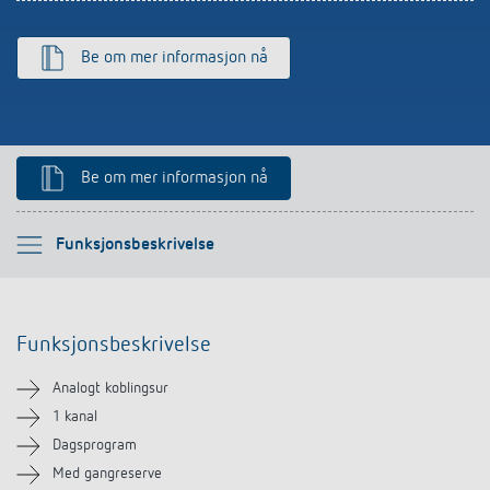
Be om mer informasjon nå
Be om mer informasjon nå
Vennligst velg
Funksjonsbeskrivelse
Funksjonsbeskrivelse
Funksjonsbeskrivelse
Teknisk informasjon
Analogt koblingsur
Nedlastinger
1 kanal
Dagsprogram
Tilbehør
Med gangreserve